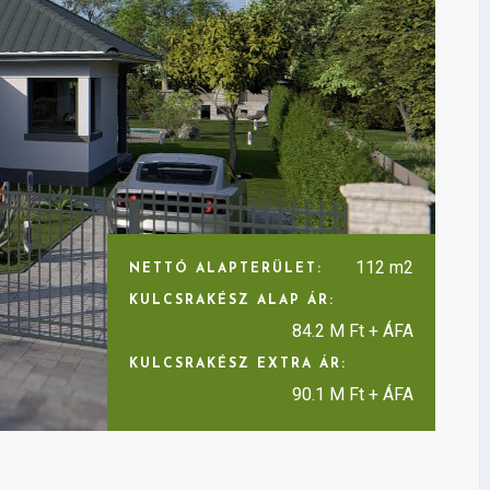
112 m2
NETTÓ ALAPTERÜLET:
KULCSRAKÉSZ ALAP ÁR:
84.2 M Ft + ÁFA
KULCSRAKÉSZ EXTRA ÁR:
90.1 M Ft + ÁFA