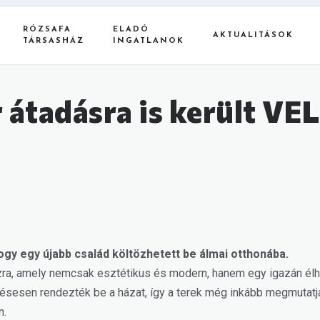
RÓZSAFA
ELADÓ
AKTUALITÁSOK
TÁRSASHÁZ
INGATLANOK
r átadásra is került V
y egy újabb család költözhetett be álmai otthonába.
ra, amely nemcsak esztétikus és modern, hanem egy igazán élhet
zlésesen rendezték be a házat, így a terek még inkább megmutatj
n.