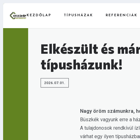
KEZDŐLAP
TÍPUSHÁZAK
REFERENCIÁK
Elkészült és má
típusházunk!
2026.07.01.
Nagy öröm számunkra, hog
Büszkék vagyunk erre a ház
A tulajdonosok rendkívül í
várhat egy ilyen típusházba