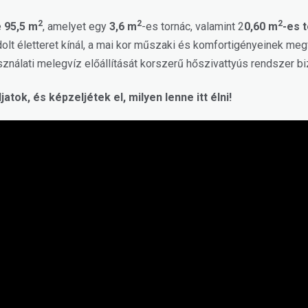
2
2
2
e
95,5 m
, amelyet egy
3,6 m
-es tornác, valamint 2
0,60 m
-es 
ndolt életteret kínál, a mai kor műszaki és komfortigényeinek me
sználati melegvíz előállítását korszerű hőszivattyús rendszer bi
tok, és képzeljétek el, milyen lenne itt élni!