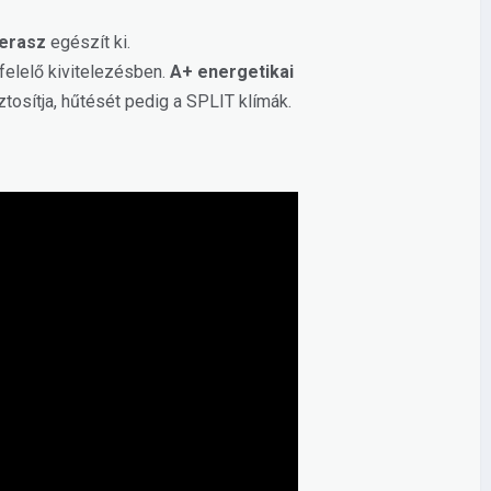
terasz
egészít ki.
gfelelő kivitelezésben.
A+ energetikai
ztosítja, hűtését pedig a SPLIT klímák.